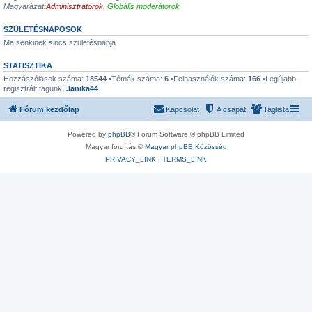
Magyarázat:
Adminisztrátorok
,
Globális moderátorok
SZÜLETÉSNAPOSOK
Ma senkinek sincs születésnapja.
STATISZTIKA
Hozzászólások száma:
18544
•Témák száma:
6
•Felhasználók száma:
166
•Legújabb
regisztrált tagunk:
Janika44
Fórum kezdőlap
Kapcsolat
A csapat
Taglista
Powered by
phpBB
® Forum Software © phpBB Limited
Magyar fordítás ©
Magyar phpBB Közösség
PRIVACY_LINK
|
TERMS_LINK