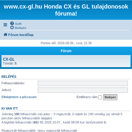
www.cx-gl.hu Honda CX és GL tulajdonosok
fóruma!
GyIK
Belépés
Fórum kezdőlap
Pontos idő: 2026.08.06., csüt. 11:39
Fórum
CX-GL
Témák:
5
BELÉPÉS
Felhasználónév:
Jelszó:
Elfelejtettem a jelszavam
Emlékezz rám
KI VAN ITT
Jelenleg
190
felhasználó van jelen :: 0 regisztrált, 0 rejtett és 190 vendég (az elmúlt 5
percben aktív felhasználók alapján)
A legtöbb felhasználó (
661
fő) 2025.10.07., kedd 08:09-kor tartózkodott itt.
Regisztrált felhasználók: nincs regisztrált felhasználó