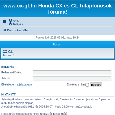
www.cx-gl.hu Honda CX és GL tulajdonosok
fóruma!
GyIK
Belépés
Fórum kezdőlap
Pontos idő: 2026.08.09., vas. 10:24
Fórum
CX-GL
Témák:
5
BELÉPÉS
Felhasználónév:
Jelszó:
Elfelejtettem a jelszavam
Emlékezz rám
KI VAN ITT
Jelenleg
8
felhasználó van jelen :: 0 regisztrált, 0 rejtett és 8 vendég (az elmúlt 5 percben
aktív felhasználók alapján)
A legtöbb felhasználó (
661
fő) 2025.10.07., kedd 08:09-kor tartózkodott itt.
Regisztrált felhasználók: nincs regisztrált felhasználó