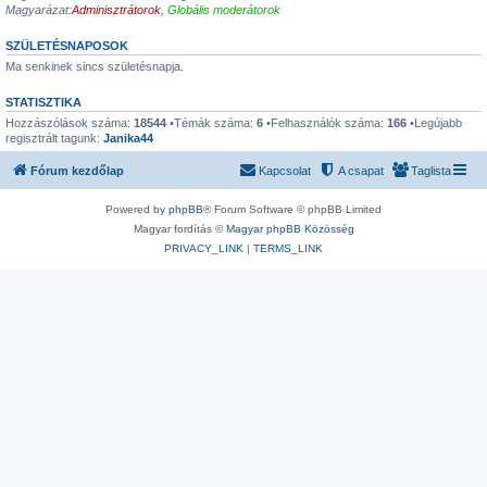
Magyarázat:
Adminisztrátorok
,
Globális moderátorok
SZÜLETÉSNAPOSOK
Ma senkinek sincs születésnapja.
STATISZTIKA
Hozzászólások száma:
18544
•Témák száma:
6
•Felhasználók száma:
166
•Legújabb
regisztrált tagunk:
Janika44
Fórum kezdőlap
Kapcsolat
A csapat
Taglista
Powered by
phpBB
® Forum Software © phpBB Limited
Magyar fordítás ©
Magyar phpBB Közösség
PRIVACY_LINK
|
TERMS_LINK