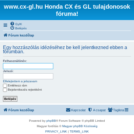
www.cx-gl.hu Honda CX és GL tulajdonosok
fóruma!
GyIK
Belépés
Fórum kezdőlap
Egy hozzászólás idézéséhez be kell jelentkezned ebben a
fórumban.
Felhasználónév:
Jelszó:
Elfelejtettem a jelszavam
Emlékezz rám
Bejelentkezés rejtettként
Fórum kezdőlap
Kapcsolat
A csapat
Taglista
Powered by
phpBB
® Forum Software © phpBB Limited
Magyar fordítás ©
Magyar phpBB Közösség
PRIVACY_LINK
|
TERMS_LINK