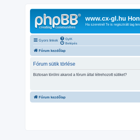
www.cx-gl.hu Hon
Ha szeretnél Te is regisztrált tag le
GyIK
Gyors linkek
Belépés
Fórum kezdőlap
Fórum sütik törlése
Biztosan törölni akarod a fórum által létrehozott sütiket?
Fórum kezdőlap