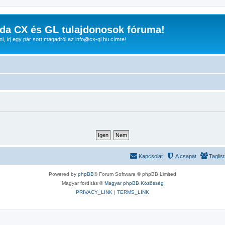
da CX és GL tulajdonosok fóruma!
nni, írj egy pár sort magadról az info@cx-gl.hu címre!
Kapcsolat
A csapat
Taglis
Powered by
phpBB
® Forum Software © phpBB Limited
Magyar fordítás ©
Magyar phpBB Közösség
PRIVACY_LINK
|
TERMS_LINK