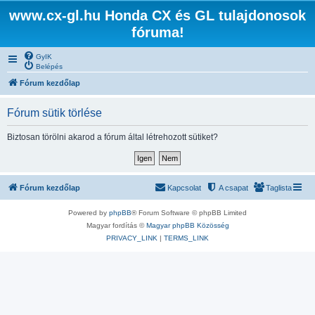
www.cx-gl.hu Honda CX és GL tulajdonosok
fóruma!
GyIK
Belépés
Fórum kezdőlap
Fórum sütik törlése
Biztosan törölni akarod a fórum által létrehozott sütiket?
Fórum kezdőlap
Kapcsolat
A csapat
Taglista
Powered by
phpBB
® Forum Software © phpBB Limited
Magyar fordítás ©
Magyar phpBB Közösség
PRIVACY_LINK
|
TERMS_LINK