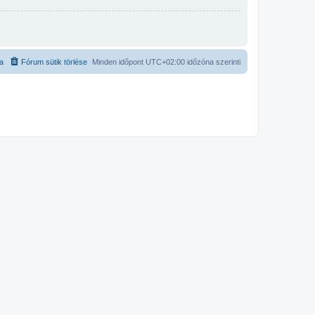
ta
Fórum sütik törlése
Minden időpont
UTC+02:00
időzóna szerinti