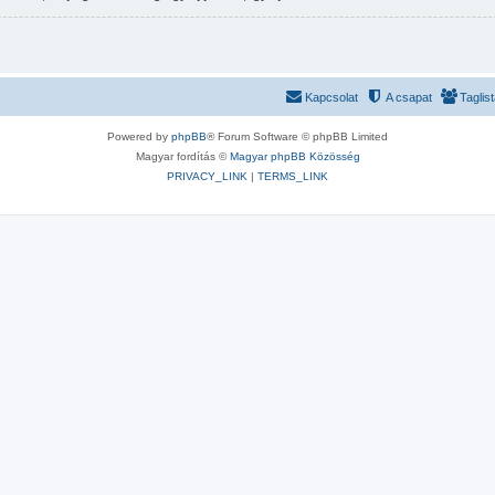
Kapcsolat
A csapat
Taglis
Powered by
phpBB
® Forum Software © phpBB Limited
Magyar fordítás ©
Magyar phpBB Közösség
PRIVACY_LINK
|
TERMS_LINK