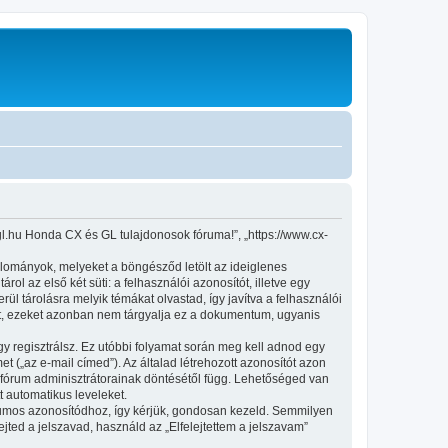
gl.hu Honda CX és GL tulajdonosok fóruma!”, „https://www.cx-
állományok, melyeket a böngésződ letölt az ideiglenes
ol az első két süti: a felhasználói azonosítót, illetve egy
l tárolásra melyik témákat olvastad, így javítva a felhasználói
et, ezeket azonban nem tárgyalja ez a dokumentum, ugyanis
gy regisztrálsz. Ez utóbbi folyamat során meg kell adnod egy
et („az e-mail címed”). Az általad létrehozott azonosítót azon
 fórum adminisztrátorainak döntésétől függ. Lehetőséged van
t automatikus leveleket.
fórumos azonosítódhoz, így kérjük, gondosan kezeld. Semmilyen
ted a jelszavad, használd az „Elfelejtettem a jelszavam”