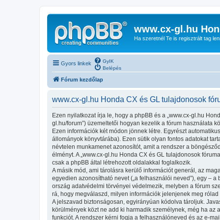
www.cx-gl.hu Hon
Ha szeretnél Te is regisztrált tag le
GyIK
Gyors linkek
Belépés
Fórum kezdőlap
www.cx-gl.hu Honda CX és GL tulajdonosok fóru
Ezen nyilatkozat írja le, hogy a phpBB és a „www.cx-gl.hu Hon
gl.hu/forum”) üzemeltetői hogyan kezelik a fórum használata k
Ezen információk két módon jönnek létre. Egyrészt automatikusa
állományok könyvtárába). Ezen sütik olyan fontos adatokat tartal
névtelen munkamenet azonosítót, amit a rendszer a böngésződhöz
élményt. A „www.cx-gl.hu Honda CX és GL tulajdonosok fóruma!
csak a phpBB által létrehozott oldalakkal foglalkozik.
A másik mód, ami tárolásra kerülő információt generál, az maga
egyedien azonosítható nevet („a felhasználói neved”), egy – a be
ország adatvédelmi törvényei védelmezik, melyben a fórum szer
rá, hogy megválaszd, milyen információk jelenjenek meg rólad n
A jelszavad biztonságosan, egyirányúan kódolva tároljuk. Java
körülmények közt ne add ki harmadik személynek, még ha az az 
funkciót. A rendszer kérni fogja a felhasználóneved és az e-mai