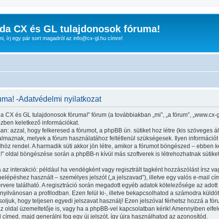
da CX és GL tulajdonosok fóruma!
nni, írj egy pár sort magadról az info@cx-gl.hu címre!
ma! -Adatvédelmi nyilatkozat
da CX és GL tulajdonosok fóruma!” fórum (a továbbiakban „mi”, „a fórum”, „www.cx-
özben keletkező információkat.
n: azzal, hogy felkeresed a fórumot, a phpBB ún. sütiket hoz létre (kis szöveges 
maznak, melyek a fórum használatához feltétlenül szükségesek. Ilyen információt tár
 rendel. A harmadik süti akkor jön létre, amikor a fórumot böngészed – ebben kerü
” oldal böngészése során a phpBB-n kívül más szoftverek is létrehozhatnak sütik
 az interakció: például ha vendégként vagy regisztrált tagként hozzászólást írsz va
lépéshez használt – személyes jelszót („a jelszavad”), illetve egy valós e-mail cím
vere található. A regisztráció során megadott egyéb adatok kötelezősége az adott
yilvánosan a profilodban. Ezen felül ki-, illetve bekapcsolhatod a számodra küldöt
soljuk, hogy teljesen egyedi jelszavat használj! Ezen jelszóval férhetsz hozzá a 
oldal üzemeltetője is, vagy ha a phpBB-vel kapcsolatban kérik! Amennyiben elfelej
l címed, majd generálni fog egy új jelszót, így újra használhatod az azonosítód.