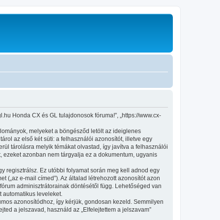
gl.hu Honda CX és GL tulajdonosok fóruma!”, „https://www.cx-
állományok, melyeket a böngésződ letölt az ideiglenes
ol az első két süti: a felhasználói azonosítót, illetve egy
l tárolásra melyik témákat olvastad, így javítva a felhasználói
et, ezeket azonban nem tárgyalja ez a dokumentum, ugyanis
gy regisztrálsz. Ez utóbbi folyamat során meg kell adnod egy
et („az e-mail címed”). Az általad létrehozott azonosítót azon
 fórum adminisztrátorainak döntésétől függ. Lehetőséged van
t automatikus leveleket.
fórumos azonosítódhoz, így kérjük, gondosan kezeld. Semmilyen
ted a jelszavad, használd az „Elfelejtettem a jelszavam”