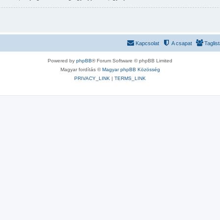
Kapcsolat
A csapat
Taglis
Powered by
phpBB
® Forum Software © phpBB Limited
Magyar fordítás ©
Magyar phpBB Közösség
PRIVACY_LINK
|
TERMS_LINK