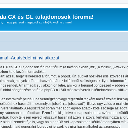
da CX és GL tulajdonosok fóruma!
nni, írj egy pár sort magadról az info@cx-gl.hu címre!
ma! -Adatvédelmi nyilatkozat
da CX és GL tulajdonosok fóruma!” fórum (a továbbiakban „mi”, „a fórum”, „www.cx-
özben keletkező információkat.
n: azzal, hogy felkeresed a fórumot, a phpBB ún. sütiket hoz létre (kis szöveges 
maznak, melyek a fórum használatához feltétlenül szükségesek. Ilyen információt tár
 rendel. A harmadik süti akkor jön létre, amikor a fórumot böngészed – ebben kerü
” oldal böngészése során a phpBB-n kívül más szoftverek is létrehozhatnak sütik
 az interakció: például ha vendégként vagy regisztrált tagként hozzászólást írsz va
lépéshez használt – személyes jelszót („a jelszavad”), illetve egy valós e-mail cím
vere található. A regisztráció során megadott egyéb adatok kötelezősége az adott
yilvánosan a profilodban. Ezen felül ki-, illetve bekapcsolhatod a számodra küldöt
soljuk, hogy teljesen egyedi jelszavat használj! Ezen jelszóval férhetsz hozzá a 
oldal üzemeltetője is, vagy ha a phpBB-vel kapcsolatban kérik! Amennyiben elfelej
l címed, majd generálni fog egy új jelszót, így újra használhatod az azonosítód.