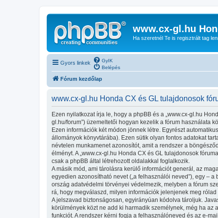
www.cx-gl.hu Hon
Ha szeretnél Te is regisztrált tag le
GyIK
Gyors linkek
Belépés
Fórum kezdőlap
www.cx-gl.hu Honda CX és GL tulajdonosok fóru
Ezen nyilatkozat írja le, hogy a phpBB és a „www.cx-gl.hu Hon
gl.hu/forum”) üzemeltetői hogyan kezelik a fórum használata k
Ezen információk két módon jönnek létre. Egyrészt automatikusa
állományok könyvtárába). Ezen sütik olyan fontos adatokat tartal
névtelen munkamenet azonosítót, amit a rendszer a böngésződhöz
élményt. A „www.cx-gl.hu Honda CX és GL tulajdonosok fóruma!
csak a phpBB által létrehozott oldalakkal foglalkozik.
A másik mód, ami tárolásra kerülő információt generál, az maga
egyedien azonosítható nevet („a felhasználói neved”), egy – a be
ország adatvédelmi törvényei védelmezik, melyben a fórum szer
rá, hogy megválaszd, milyen információk jelenjenek meg rólad n
A jelszavad biztonságosan, egyirányúan kódolva tároljuk. Java
körülmények közt ne add ki harmadik személynek, még ha az az 
funkciót. A rendszer kérni fogja a felhasználóneved és az e-mai