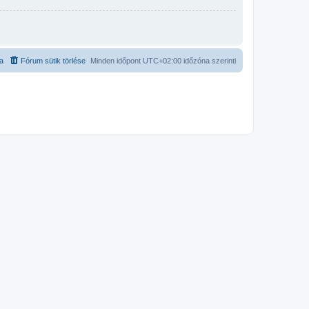
ta
Fórum sütik törlése
Minden időpont
UTC+02:00
időzóna szerinti