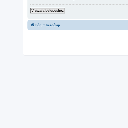
Vissza a belépéshez
Fórum kezdőlap