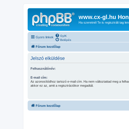
www.cx-gl.hu Hon
Ha szeretnél Te is regisztrált tag le
GyIK
Gyors linkek
Belépés
Fórum kezdőlap
Jelszó elküldése
Felhasználónév:
E-mail cím:
Az azonosítódhoz tartozó e-mail cím. Ha nem változtattad meg a felha
akkor ez az, amit a regisztrációkor megadtál.
Fórum kezdőlap