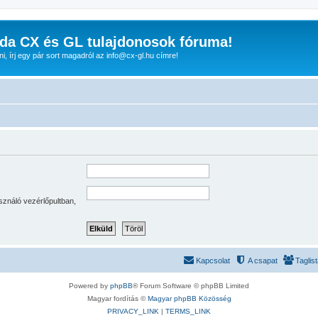
da CX és GL tulajdonosok fóruma!
nni, írj egy pár sort magadról az info@cx-gl.hu címre!
sználó vezérlőpultban,
Kapcsolat
A csapat
Taglis
Powered by
phpBB
® Forum Software © phpBB Limited
Magyar fordítás ©
Magyar phpBB Közösség
PRIVACY_LINK
|
TERMS_LINK