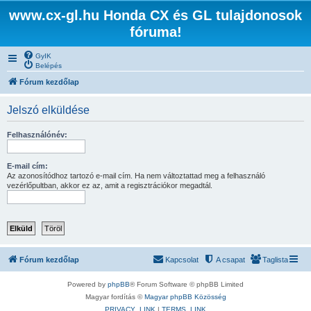
www.cx-gl.hu Honda CX és GL tulajdonosok
fóruma!
GyIK
Belépés
Fórum kezdőlap
Jelszó elküldése
Felhasználónév:
E-mail cím:
Az azonosítódhoz tartozó e-mail cím. Ha nem változtattad meg a felhasználó
vezérlőpultban, akkor ez az, amit a regisztrációkor megadtál.
Fórum kezdőlap
Kapcsolat
A csapat
Taglista
Powered by
phpBB
® Forum Software © phpBB Limited
Magyar fordítás ©
Magyar phpBB Közösség
PRIVACY_LINK
|
TERMS_LINK