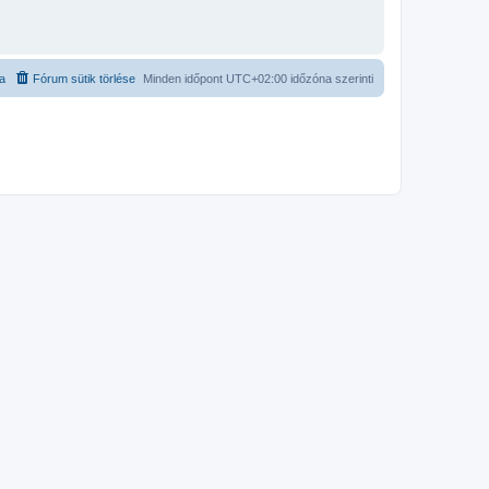
ta
Fórum sütik törlése
Minden időpont
UTC+02:00
időzóna szerinti