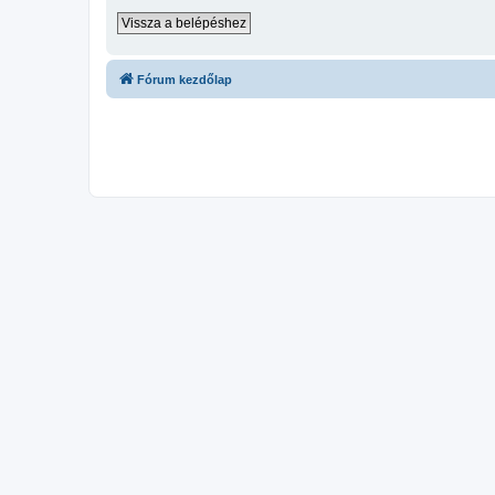
Vissza a belépéshez
Fórum kezdőlap