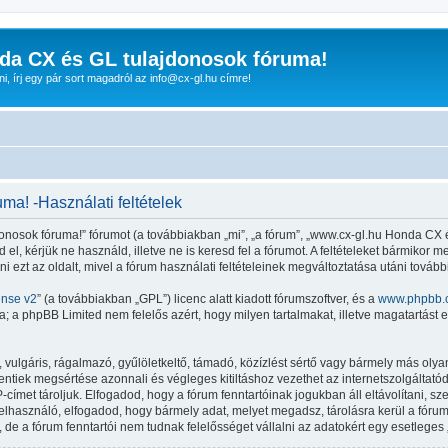
da CX és GL tulajdonosok fóruma!
nni, írj egy pár sort magadról az info@cx-gl.hu címre!
a! -Használati feltételek
osok fóruma!” fórumot (a továbbiakban „mi”, „a fórum”, „www.cx-gl.hu Honda CX és
el, kérjük ne használd, illetve ne is keresd fel a fórumot. A feltételeket bármikor 
i ezt az oldalt, mivel a fórum használati feltételeinek megváltoztatása utáni tovább
ense v2
” (a továbbiakban „GPL”) licenc alatt kiadott fórumszoftver, és a
www.phpbb.
 a phpBB Limited nem felelős azért, hogy milyen tartalmakat, illetve magatartást 
lgáris, rágalmazó, gyűlöletkeltő, támadó, közízlést sértő vagy bármely más olyan 
iek megsértése azonnali és végleges kitiltáshoz vezethet az internetszolgáltatód ér
met tároljuk. Elfogadod, hogy a fórum fenntartóinak jogukban áll eltávolítani, szer
felhasználó, elfogadod, hogy bármely adat, melyet megadsz, tárolásra kerül a fór
e a fórum fenntartói nem tudnak felelősséget vállalni az adatokért egy esetleges