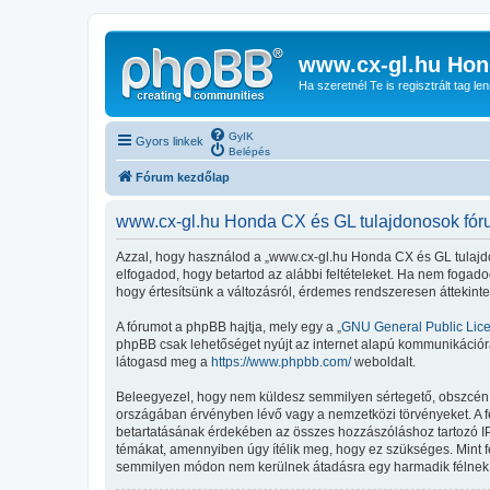
www.cx-gl.hu Hon
Ha szeretnél Te is regisztrált tag le
GyIK
Gyors linkek
Belépés
Fórum kezdőlap
www.cx-gl.hu Honda CX és GL tulajdonosok fórum
Azzal, hogy használod a „www.cx-gl.hu Honda CX és GL tulajdon
elfogadod, hogy betartod az alábbi feltételeket. Ha nem fogadod 
hogy értesítsünk a változásról, érdemes rendszeresen áttekinten
A fórumot a phpBB hajtja, mely egy a „
GNU General Public Lic
phpBB csak lehetőséget nyújt az internet alapú kommunikációra;
látogasd meg a
https://www.phpbb.com/
weboldalt.
Beleegyezel, hogy nem küldesz semmilyen sértegető, obszcén, vu
országában érvényben lévő vagy a nemzetközi törvényeket. A fent
betartatásának érdekében az összes hozzászóláshoz tartozó IP-cí
témákat, amennyiben úgy ítélik meg, hogy ez szükséges. Mint 
semmilyen módon nem kerülnek átadásra egy harmadik félnek, d