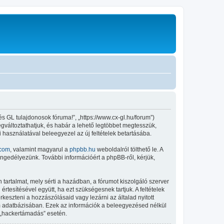
 GL tulajdonosok fóruma!”, „https://www.cx-gl.hu/forum”)
megváltoztathatjuk, és habár a lehető legtöbbet megtesszük,
i használatával beleegyezel az új feltételek betartásába.
com
, valamint magyarul a
phpbb.hu
weboldalról tölthető le. A
engedélyezünk. További információért a phpBB-ről, kérjük,
tartalmat, mely sérti a hazádban, a fórumot kiszolgáló szerver
tesítésével együtt, ha ezt szükségesnek tartjuk. A feltételek
keszteni a hozzászólásaid vagy lezárni az általad nyitott
um adatbázisában. Ezek az információk a beleegyezésed nélkül
 „hackertámadás” esetén.