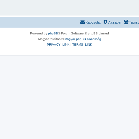
Kapcsolat
A csapat
Taglis
Powered by
phpBB
® Forum Software © phpBB Limited
Magyar fordítás ©
Magyar phpBB Közösség
PRIVACY_LINK
|
TERMS_LINK