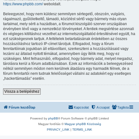
https://www.phpbb.com/
weboldalt.
Beleegyezel, hogy nem küldesz semmilyen sértegető, obszcén, vulgáris,
rágalmazó, gyűlöletkeltő, támadó, közízlést sértő vagy bármely más olyan
tartalmat, mely sérti a hazádban, a fórumot kiszolgáló szerver országában
érvényben lévő vagy a nemzetközi törvényeket. A fentiek megsértése azonnali
és végleges kitiltáshoz vezethet az internetszolgáltatód értesítésével együtt, ha
ezt szükségesnek tartjuk. A feltételek betartatásának érdekében az összes
hozzászóláshoz tartozó IP-címet tároljuk. Elfogadod, hogy a fórum
fenntartóinak jogukban áll eltávolítani, szerkeszteni a hozzászólásaid vagy
lezárni az általad nyitott témákat, amennyiben úgy ítélik meg, hogy ez
szükséges. Mint felhasználó, elfogadod, hogy bármely adat, melyet megadsz,
tárolásra kerül a fórum adatbázisában. Ezek az információk a beleegyezésed
nélkül semmilyen módon nem kerülnek átadásra egy harmadik félnek, de a
fórum fenntartói nem tudnak felelősséget vállalni az adatokért egy esetleges
„hackertámadás” esetén.
Vissza a belépéshez
Fórum kezdőlap
Kapcsolat
A csapat
Taglista
Powered by
phpBB
® Forum Software © phpBB Limited
Magyar fordítás ©
Magyar phpBB Közösség
PRIVACY_LINK
|
TERMS_LINK