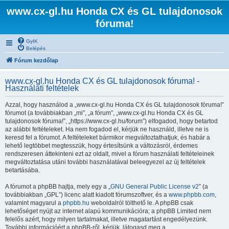
www.cx-gl.hu Honda CX és GL tulajdonosok
fóruma!
GyIK
Belépés
Fórum kezdőlap
www.cx-gl.hu Honda CX és GL tulajdonosok fóruma! -
Használati feltételek
Azzal, hogy használod a „www.cx-gl.hu Honda CX és GL tulajdonosok fóruma!”
fórumot (a továbbiakban „mi”, „a fórum”, „www.cx-gl.hu Honda CX és GL
tulajdonosok fóruma!”, „https://www.cx-gl.hu/forum”) elfogadod, hogy betartod
az alábbi feltételeket. Ha nem fogadod el, kérjük ne használd, illetve ne is
keresd fel a fórumot. A feltételeket bármikor megváltoztathatjuk, és habár a
lehető legtöbbet megtesszük, hogy értesítsünk a változásról, érdemes
rendszeresen áttekinteni ezt az oldalt, mivel a fórum használati feltételeinek
megváltoztatása utáni további használatával beleegyezel az új feltételek
betartásába.
A fórumot a phpBB hajtja, mely egy a „
GNU General Public License v2
” (a
továbbiakban „GPL”) licenc alatt kiadott fórumszoftver, és a
www.phpbb.com
,
valamint magyarul a
phpbb.hu
weboldalról tölthető le. A phpBB csak
lehetőséget nyújt az internet alapú kommunikációra; a phpBB Limited nem
felelős azért, hogy milyen tartalmakat, illetve magatartást engedélyezünk.
További információért a phpBB-ről, kérjük, látogasd meg a