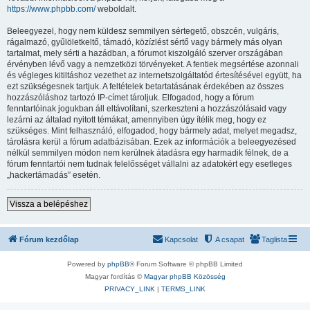
https://www.phpbb.com/
weboldalt.
Beleegyezel, hogy nem küldesz semmilyen sértegető, obszcén, vulgáris,
rágalmazó, gyűlöletkeltő, támadó, közízlést sértő vagy bármely más olyan
tartalmat, mely sérti a hazádban, a fórumot kiszolgáló szerver országában
érvényben lévő vagy a nemzetközi törvényeket. A fentiek megsértése azonnali
és végleges kitiltáshoz vezethet az internetszolgáltatód értesítésével együtt, ha
ezt szükségesnek tartjuk. A feltételek betartatásának érdekében az összes
hozzászóláshoz tartozó IP-címet tároljuk. Elfogadod, hogy a fórum
fenntartóinak jogukban áll eltávolítani, szerkeszteni a hozzászólásaid vagy
lezárni az általad nyitott témákat, amennyiben úgy ítélik meg, hogy ez
szükséges. Mint felhasználó, elfogadod, hogy bármely adat, melyet megadsz,
tárolásra kerül a fórum adatbázisában. Ezek az információk a beleegyezésed
nélkül semmilyen módon nem kerülnek átadásra egy harmadik félnek, de a
fórum fenntartói nem tudnak felelősséget vállalni az adatokért egy esetleges
„hackertámadás” esetén.
Vissza a belépéshez
Fórum kezdőlap
Kapcsolat
A csapat
Taglista
Powered by
phpBB
® Forum Software © phpBB Limited
Magyar fordítás ©
Magyar phpBB Közösség
PRIVACY_LINK
|
TERMS_LINK