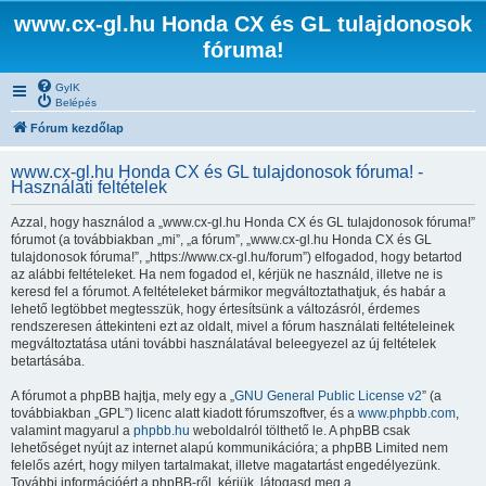
www.cx-gl.hu Honda CX és GL tulajdonosok
fóruma!
GyIK
Belépés
Fórum kezdőlap
www.cx-gl.hu Honda CX és GL tulajdonosok fóruma! -
Használati feltételek
Azzal, hogy használod a „www.cx-gl.hu Honda CX és GL tulajdonosok fóruma!”
fórumot (a továbbiakban „mi”, „a fórum”, „www.cx-gl.hu Honda CX és GL
tulajdonosok fóruma!”, „https://www.cx-gl.hu/forum”) elfogadod, hogy betartod
az alábbi feltételeket. Ha nem fogadod el, kérjük ne használd, illetve ne is
keresd fel a fórumot. A feltételeket bármikor megváltoztathatjuk, és habár a
lehető legtöbbet megtesszük, hogy értesítsünk a változásról, érdemes
rendszeresen áttekinteni ezt az oldalt, mivel a fórum használati feltételeinek
megváltoztatása utáni további használatával beleegyezel az új feltételek
betartásába.
A fórumot a phpBB hajtja, mely egy a „
GNU General Public License v2
” (a
továbbiakban „GPL”) licenc alatt kiadott fórumszoftver, és a
www.phpbb.com
,
valamint magyarul a
phpbb.hu
weboldalról tölthető le. A phpBB csak
lehetőséget nyújt az internet alapú kommunikációra; a phpBB Limited nem
felelős azért, hogy milyen tartalmakat, illetve magatartást engedélyezünk.
További információért a phpBB-ről, kérjük, látogasd meg a