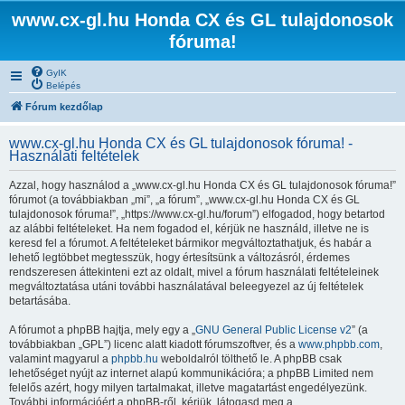
www.cx-gl.hu Honda CX és GL tulajdonosok
fóruma!
GyIK
Belépés
Fórum kezdőlap
www.cx-gl.hu Honda CX és GL tulajdonosok fóruma! -
Használati feltételek
Azzal, hogy használod a „www.cx-gl.hu Honda CX és GL tulajdonosok fóruma!”
fórumot (a továbbiakban „mi”, „a fórum”, „www.cx-gl.hu Honda CX és GL
tulajdonosok fóruma!”, „https://www.cx-gl.hu/forum”) elfogadod, hogy betartod
az alábbi feltételeket. Ha nem fogadod el, kérjük ne használd, illetve ne is
keresd fel a fórumot. A feltételeket bármikor megváltoztathatjuk, és habár a
lehető legtöbbet megtesszük, hogy értesítsünk a változásról, érdemes
rendszeresen áttekinteni ezt az oldalt, mivel a fórum használati feltételeinek
megváltoztatása utáni további használatával beleegyezel az új feltételek
betartásába.
A fórumot a phpBB hajtja, mely egy a „
GNU General Public License v2
” (a
továbbiakban „GPL”) licenc alatt kiadott fórumszoftver, és a
www.phpbb.com
,
valamint magyarul a
phpbb.hu
weboldalról tölthető le. A phpBB csak
lehetőséget nyújt az internet alapú kommunikációra; a phpBB Limited nem
felelős azért, hogy milyen tartalmakat, illetve magatartást engedélyezünk.
További információért a phpBB-ről, kérjük, látogasd meg a