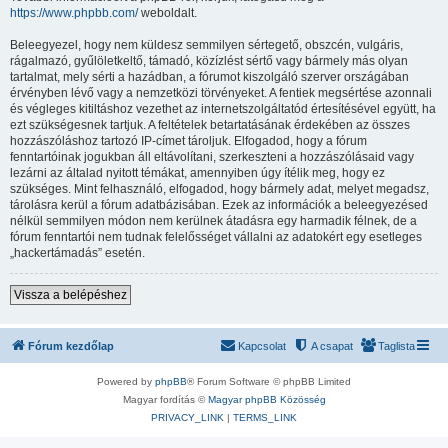
https://www.phpbb.com/
weboldalt.
Beleegyezel, hogy nem küldesz semmilyen sértegető, obszcén, vulgáris,
rágalmazó, gyűlöletkeltő, támadó, közízlést sértő vagy bármely más olyan
tartalmat, mely sérti a hazádban, a fórumot kiszolgáló szerver országában
érvényben lévő vagy a nemzetközi törvényeket. A fentiek megsértése azonnali
és végleges kitiltáshoz vezethet az internetszolgáltatód értesítésével együtt, ha
ezt szükségesnek tartjuk. A feltételek betartatásának érdekében az összes
hozzászóláshoz tartozó IP-címet tároljuk. Elfogadod, hogy a fórum
fenntartóinak jogukban áll eltávolítani, szerkeszteni a hozzászólásaid vagy
lezárni az általad nyitott témákat, amennyiben úgy ítélik meg, hogy ez
szükséges. Mint felhasználó, elfogadod, hogy bármely adat, melyet megadsz,
tárolásra kerül a fórum adatbázisában. Ezek az információk a beleegyezésed
nélkül semmilyen módon nem kerülnek átadásra egy harmadik félnek, de a
fórum fenntartói nem tudnak felelősséget vállalni az adatokért egy esetleges
„hackertámadás” esetén.
Vissza a belépéshez
Fórum kezdőlap
Kapcsolat
A csapat
Taglista
Powered by
phpBB
® Forum Software © phpBB Limited
Magyar fordítás ©
Magyar phpBB Közösség
PRIVACY_LINK
|
TERMS_LINK