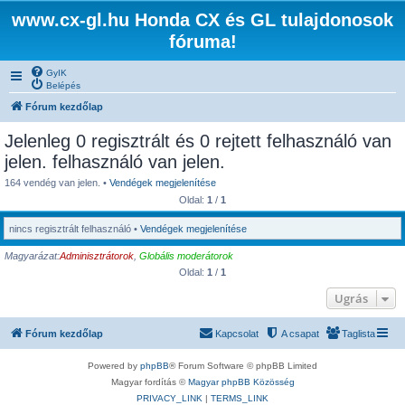
www.cx-gl.hu Honda CX és GL tulajdonosok
fóruma!
GyIK
Belépés
Fórum kezdőlap
Jelenleg 0 regisztrált és 0 rejtett felhasználó van
jelen. felhasználó van jelen.
164 vendég van jelen. •
Vendégek megjelenítése
Oldal:
1
/
1
nincs regisztrált felhasználó •
Vendégek megjelenítése
Magyarázat:
Adminisztrátorok
,
Globális moderátorok
Oldal:
1
/
1
Ugrás
Fórum kezdőlap
Kapcsolat
A csapat
Taglista
Powered by
phpBB
® Forum Software © phpBB Limited
Magyar fordítás ©
Magyar phpBB Közösség
PRIVACY_LINK
|
TERMS_LINK