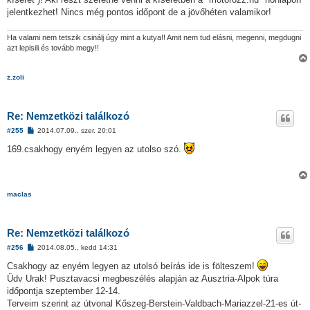
á
jelentkezhet! Nincs még pontos időpont de a jövőhéten valamikor!
s
Ha valami nem tetszik csinálj úgy mint a kutya!! Amit nem tud elásni, megenni, megdugni
azt lepisili és tovább megy!!
z.zoli
Re: Nemzetközi találkozó
H
#255
2014.07.09., szer. 20:01
o
z
169.csakhogy enyém legyen az utolso szó.
z
á
s
z
ó
maclas
l
á
s
Re: Nemzetközi találkozó
H
#256
2014.08.05., kedd 14:31
o
z
Csakhogy az enyém legyen az utolsó beírás ide is fölteszem!
z
Üdv Urak! Pusztavacsi megbeszélés alapján az Ausztria-Alpok túra
á
s
időpontja szeptember 12-14.
z
Terveim szerint az útvonal Kőszeg-Berstein-Valdbach-Mariazzel-21-es út-
ó