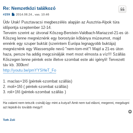
Re: Nemzetközi találkozó
H
#259
2014.08.24., vas. 10:46
o
z
Üdv Urak! Pusztavacsi megbeszélés alapján az Ausztria-Alpok túra
z
időpontja szeptember 12-14.
á
s
Terveim szerint az útvonal Kőszeg-Berstein-Valdbach-Mariazzel-21-es út-
z
Kőszeg lenne megnéznénk egy borostyán kőbánya múzeumot, majd
ó
l
ennénk egy szuper buktát (szerintem Európa legnagyobb buktája)
á
megnéznénk egy Wasserspile nevű "nem-tom-mit"! Majd a 21-es úton
s
haza, persze ha addig megcsinálják mert most elmosta a víz!!! Szállás
Kőszegen lenne péntek este illetve szombat este aki igényli! Tervezett
táv kb. 300km!
http://youtu.be/pmYYSHeT_Fo
1. maclas+1fő (péntek-szombat szállás)
2. moli+1fő ( péntek-szombat szállás)
3. roli+1fő (péntek-szombat szállás )
Ha valami nem tetszik csinálj úgy mint a kutya!! Amit nem tud elásni, megenni, megdugni
azt lepisili és tovább megy!!
Toth Zoli