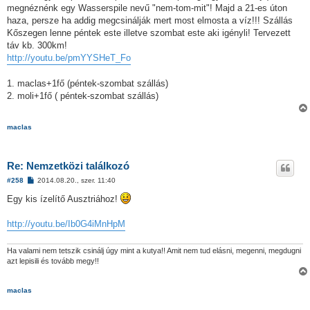
megnéznénk egy Wasserspile nevű "nem-tom-mit"! Majd a 21-es úton
haza, persze ha addig megcsinálják mert most elmosta a víz!!! Szállás
Kőszegen lenne péntek este illetve szombat este aki igényli! Tervezett
táv kb. 300km!
http://youtu.be/pmYYSHeT_Fo
1. maclas+1fő (péntek-szombat szállás)
2. moli+1fő ( péntek-szombat szállás)
maclas
Re: Nemzetközi találkozó
H
#258
2014.08.20., szer. 11:40
o
z
Egy kis ízelítő Ausztriához!
z
á
s
http://youtu.be/Ib0G4iMnHpM
z
ó
l
Ha valami nem tetszik csinálj úgy mint a kutya!! Amit nem tud elásni, megenni, megdugni
á
azt lepisili és tovább megy!!
s
maclas