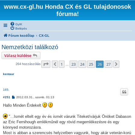
www.cx-gl.hu Honda CX és GL tulajdonosok
fóruma!
GyIK
Belépés
Fórum kezdőlap
CX-GL
Nemzetközi találkozó
Válasz küldése
Oldal:
26
/
27
1
23
24
25
26
27
Előző
Követke
264 hozzászólás
…
kentaur
165.
H
#251
2012.03.31., szomb. 01:13
o
z
Hallo Minden Érdekelt
z
á
s
"...Ismét eltelt egy év és ismét várunk Titeket/várjuk Önöket Dabason
z
az Eric Fernihough emlékműnél egy rövid megemlékezésre és egy
ó
l
könnyed motorozásra.
á
Most is abban a szerencsés helyzetben vagyunk, hogy akár veterán-korú
s