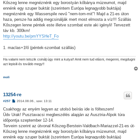
l
Kőszeg lenne megnéznénk egy borostyán kőbánya múzeumot, majd
á
ennénk egy szuper buktát (szerintem Európa legnagyobb buktája)
s
megnéznénk egy Wasserspile nevű "nem-tom-mit"! Majd a 21-es úton
haza, persze ha addig megcsinálják mert most elmosta a víz!!! Szállás
Kőszegen lenne péntek este illetve szombat este aki igényli! Tervezett
táv kb. 300km!
http://youtu.be/pmYYSHeT_Fo
1. maclas+1fő (péntek-szombat szállás)
Ha valami nem tetszik csinálj úgy mint a kutya!! Amit nem tud elásni, megenni, megdugni
azt lepisili és tovább megy!!
moli
13254-re
H
#257
2014.08.06., szer. 13:11
o
z
Csakhogy az enyém legyen az utolsó beírás ide is fölteszem!
z
Üdv Urak! Pusztavacsi megbeszélés alapján az Ausztria-Alpok túra
á
s
időpontja szeptember 12-14.
z
Terveim szerint az útvonal Kőszeg-Berstein-Valdbach-Mariazzel-21-es út-
ó
l
Kőszeg lenne megnéznénk egy borostyán kőbánya múzeumot, majd
á
ennénk egy szuper buktát (szerintem Európa legnagyobb buktája)
s