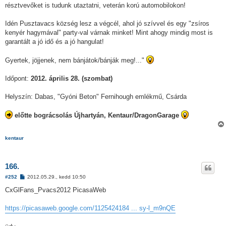
résztvevőket is tudunk utaztatni, veterán korú automobilokon!
Idén Pusztavacs község lesz a végcél, ahol jó szívvel és egy "zsíros
kenyér hagymával" party-val várnak minket! Mint ahogy mindig most is
garantált a jó idő és a jó hangulat!
Gyertek, jöjjenek, nem bánjátok/bánják meg!..."
Időpont:
2012. április 28. (szombat)
Helyszín: Dabas, "Gyóni Beton" Fernihough emlékmű, Csárda
előtte bográcsolás Újhartyán, Kentaur/DragonGarage
kentaur
166.
H
#252
2012.05.29., kedd 10:50
o
z
CxGlFans_Pvacs2012 PicasaWeb
z
á
s
https://picasaweb.google.com/1125424184 ... sy-l_m9nQE
z
ó
l