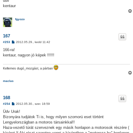
üdv
á
kentaur
s
fgyozo
167
H
#253
2012.05.29., kedd 11:42
o
z
166-ra!
z
kentaur, nagyon jó képek !!!!!!
á
s
z
ó
Kellemes dugó_mozgást, a párban
l
á
s
maclas
168
H
#254
2012.05.30., szer. 18:59
o
z
Üdv Urak!
z
Bizonyára tudjátok Ti is, hogy milyen szomorú eset történt
á
s
Lengyelországban a motoros társainkkal!!
z
Haza-vezető túrát szerveznek egy másik honlapon a motorosok részére (
ó
l
kíséret )! Aki részt szeretne venni a kíséretben a "motorozz.hu" honlapon