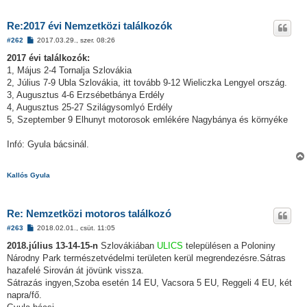
Re:2017 évi Nemzetközi találkozók
H
#262
2017.03.29., szer. 08:26
o
z
2017 évi találkozók:
z
1, Május 2-4 Tornalja Szlovákia
á
s
2, Július 7-9 Ubla Szlovákia, itt tovább 9-12 Wieliczka Lengyel ország.
z
3, Augusztus 4-6 Erzsébetbánya Erdély
ó
l
4, Augusztus 25-27 Szilágysomlyó Erdély
á
5, Szeptember 9 Elhunyt motorosok emlékére Nagybánya és környéke
s
Infó: Gyula bácsinál.
Kallós Gyula
Re: Nemzetközi motoros találkozó
H
#263
2018.02.01., csüt. 11:05
o
z
2018.július 13-14-15-n
Szlovákiában
ULICS
településen a Poloniny
z
Národny Park természetvédelmi területen kerül megrendezésre.Sátras
á
s
hazafelé Sirován át jövünk vissza.
z
Sátrazás ingyen,Szoba esetén 14 EU, Vacsora 5 EU, Reggeli 4 EU, két
ó
l
napra/fő.
á