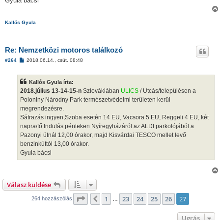
Gyula bácsi
s
Kallós Gyula
Re: Nemzetközi motoros találkozó
H
#264
2018.06.14., csüt. 08:48
o
z
z
Kallós Gyula írta:
á
s
2018.július 13-14-15-n
Szlovákiában
ULICS
/ Utcás/településen a
z
Poloniny Národny Park természetvédelmi területen kerül
ó
l
megrendezésre.
á
Sátrazás ingyen,Szoba esetén 14 EU, Vacsora 5 EU, Reggeli 4 EU, két
s
napra/fő.Indulás pénteken Nyíregyházáról az ALDI parkolójából a
Pazonyi útnál 12,00 órakor, majd Kisvárdai TESCO mellet levő
benzinkúttól 13,00 órakor.
Gyula bácsi
Válasz küldése
Oldal:
27
/
27
1
23
24
25
26
27
Előző
264 hozzászólás
…
Ugrás