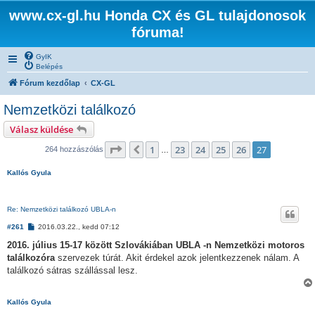
www.cx-gl.hu Honda CX és GL tulajdonosok
fóruma!
GyIK
Belépés
Fórum kezdőlap
CX-GL
Nemzetközi találkozó
Válasz küldése
Oldal:
27
/
27
1
23
24
25
26
27
Előző
264 hozzászólás
…
Kallós Gyula
Re: Nemzetközi találkozó UBLA-n
H
#261
2016.03.22., kedd 07:12
o
z
2016. július 15-17 között Szlovákiában UBLA -n Nemzetközi motoros
z
találkozóra
szervezek túrát. Akit érdekel azok jelentkezzenek nálam. A
á
s
találkozó sátras szállással lesz.
z
ó
l
Kallós Gyula
á
s