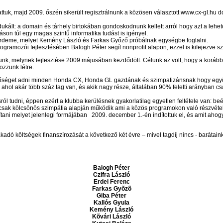
tuk, majd 2009. őszén sikerült regisztrálnunk a közösen választott www.cx-gl.hu 
ndukált: a domain és tárhely birtokában gondoskodnunk kellett arról hogy azt a lehe
táson túl egy magas szintű informatika tudást is igényel.
 érdeme, melyet Kemény László és Farkas Győző próbálnak egységbe foglalni.
ramozói fejlesztésében Balogh Péter segít nonprofit alapon, ezzel is kifejezve sz
nk, melynek fejlesztése 2009 májusában kezdődött. Célunk az volt, hogy a korább
ozzunk létre.
etőséget adni minden Honda CX, Honda GL gazdának és szimpatizánsnak hogy együt
 ahol akár több száz tag van, és akik nagy része, általában 90% feletti arányban c
ól tudni, éppen ezért a klubba kerülésnek gyakorlatilag egyetlen feltétele van: be
ak kölcsönös szimpátia alapján működik ami a közös programokon való részvétellel,
sítani melyet jelenlegi formájában 2009. december 1.-én indítottuk el, és amit aho
kadó költségek finanszírozását a következő két évre – mivel tagdíj nincs - barátain
Balogh Péter
Czifra László
Erdei Ferenc
Farkas Gyõzõ
Giba Péter
Kallós Gyula
Kemény László
Kõvári László