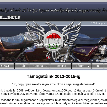
2026. auguszt
 CX/GL
Túrák
Galéria
Letöltés
Fórum
Link
Támogatóink 2013-2015-ig
"Jó, hogy ilyen sokat viseljük szívünkön a saját megjelenésünk!"
rkid rakta le, 2008. október 1.én. (www.hondacx500.uw.hu) Hamarosan örömteli, é
hogy kevés lesz az ingyenes tárhely adta szolgáltatás, amit már Ő is előre jelzett.
 másabb fórum, rugalmasabb képfeltöltés, reklámmentes egyedi megjelenés, és az
ásnak tűnt egy saját domain és egy nagyobb tárhely ami a korábbi ingyeneshez ké