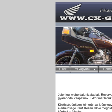
Hírek
Mi vagyunk
Honda
Jelenlegi weboldalunk alapjait Revorve
gyarapodni csapatunk. Ekkor már láttuk, 
Közösségünkben felmerült az igény egy
elérhetősége iránt. Kézen fekvő megold
kérdést is felvetett.