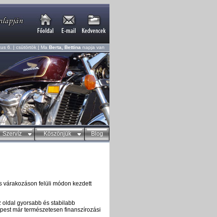
us 6. | csütörtök | Ma
Berta, Bettina
napja van
Szervíz
Köszönjük
Blog
s várakozáson felüli módon kezdett
 oldal gyorsabb és stabilabb
pest már természetesen finanszírozási