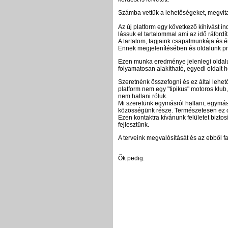
Számba vettük a lehetőségeket, megvitat
Az új platform egy következő kihívást i
lássuk el tartalommal ami az idő ráfordí
A tartalom, tagjaink csapatmunkája és
Ennek megjelenítésében és oldalunk prog
Ezen munka eredménye jelenlegi oldalu
folyamatosan alakítható, egyedi oldalt h
Szeretnénk összefogni és ez által leh
platform nem egy "tipikus" motoros klub,
nem hallani róluk.
Mi szeretünk egymásról hallani, egymásr
közösségünk része. Természetesen ez cs
Ezen kontaktra kívánunk felületet bizto
fejlesztünk.
A terveink megvalósítását és az ebből fa
Õk pedig: