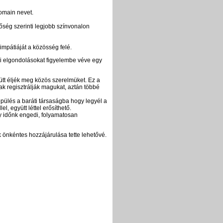
domain nevet.
tőség szerinti legjobb színvonalon
impátiáját a közösség felé.
i elgondolásokat figyelembe véve egy
t éljék meg közös szerelmüket. Ez a
sak regisztrálják magukat, aztán többé
épülés a baráti társaságba hogy legyél a
 együtt léttel erősíthető.
gy időnk engedi, folyamatosan
k önkéntes hozzájárulása tette lehetővé.