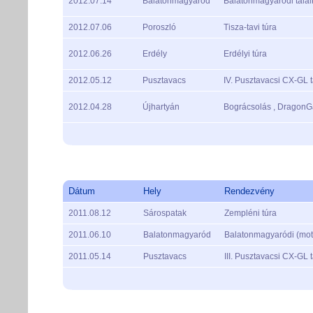
2012.07.14
Balatonmagyaród
Balatonmagyaródi találk
2012.07.06
Poroszló
Tisza-tavi túra
2012.06.26
Erdély
Erdélyi túra
2012.05.12
Pusztavacs
IV. Pusztavacsi CX-GL 
2012.04.28
Újhartyán
Bográcsolás , Dragon
Dátum
Hely
Rendezvény
2011.08.12
Sárospatak
Zempléni túra
2011.06.10
Balatonmagyaród
Balatonmagyaródi (moto
2011.05.14
Pusztavacs
III. Pusztavacsi CX-GL 