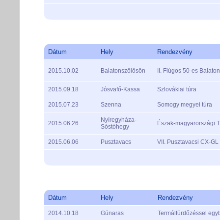
Dátum
Hely
Rendezvény
2015.10.02
Balatonszőlősön
II. Flúgos 50-es Balaton
2015.09.18
Jósvafő-Kassa
Szlovákiai túra
2015.07.23
Szenna
Somogy megyei túra
Nyíregyháza-
2015.06.26
Észak-magyarországi T
Sóstóhegy
2015.06.06
Pusztavacs
VII. Pusztavacsi CX-GL 
Dátum
Hely
Rendezvény
2014.10.18
Gúnaras
Termálfürdőzéssel egyb