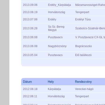
2013.09.06
Erdély_Kárpátalja
Máramarossziget-Rah
2013.08.19
Horvátország
Tengerpart
2013.07.06
Erdély
Erdélyi Túra
Sz.Sz. Bereg
2013.06.28
Szabolcs-Szatmár-Bere
Megye
2013.06.08
Pusztavacs
V. Pusztavacsi CX-GL t
2013.06.08
Nagybörzsöny
Bográcsozás
2013.05.04
Pusztavacs
Elő találkozó
Dátum
Hely
Rendezvény
2012.08.18
Kárpátalja
Vereckei-hágó
2012.08.11
Horvátotszág
Tengerpart