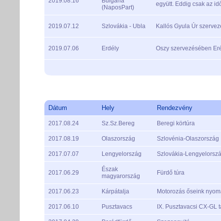
2019.08.16
Bulgária
együtt. Eddig csak az idő
(NaposPart)
2019.07.12
Szlovákia - Ubla
Kallós Gyula Úr szervez
2019.07.06
Erdély
Oszy szervezésében Eré
Dátum
Hely
Rendezvény
2017.08.24
Sz.Sz.Bereg
Beregi körtúra
2017.08.19
Olaszország
Szlovénia-Olaszország
2017.07.07
Lengyelország
Szlovákia-Lengyelorsz
Észak
2017.06.29
Fürdő túra
magyarország
2017.06.23
Kárpátalja
Motorozás őseink ny
2017.06.10
Pusztavacs
IX. Pusztavacsi CX-GL t