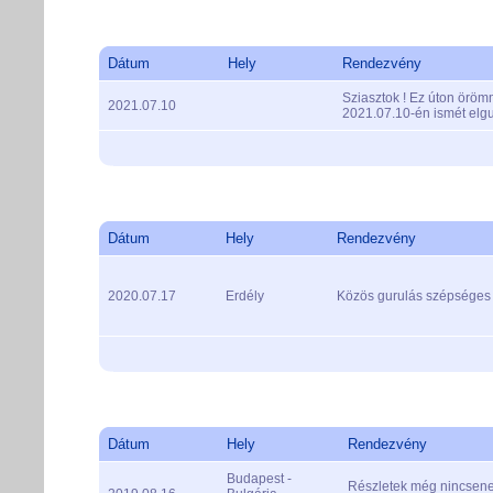
Dátum
Hely
Rendezvény
Sziasztok ! Ez úton öröm
2021.07.10
2021.07.10-én ismét elg
Dátum
Hely
Rendezvény
2020.07.17
Erdély
Közös gurulás szépséges
Dátum
Hely
Rendezvény
Budapest -
Részletek még nincsenek