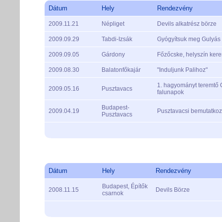
Dátum
Hely
Rendezvény
2009.11.21
Népliget
Devils alkatrész börze
2009.09.29
Tabdi-Izsák
Gyógyítsuk meg Gulyás 
2009.09.05
Gárdony
Főzőcske, helyszín kere
2009.08.30
Balatonfőkajár
"Induljunk Palihoz"
1. hagyományt teremtő 
2009.05.16
Pusztavacs
falunapok
Budapest-
2009.04.19
Pusztavacsi bemutatko
Pusztavacs
Dátum
Hely
Rendezvény
Budapest, Építők
2008.11.15
Devils Börze
csarnok