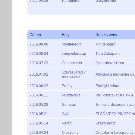
2017.04.29
Parádfürdő
Szezonnyitó
Dátum
Hely
Rendezvény
2016.08.08
Montenegró
Montenegró
2016.08.04
Lengyelország
Túra Zakopane
2016.07.23
Ópusztaszer
Ópusztaszeri túra
Szilvásvárad v.
2016.07.02
Alföldről a hegyekbe gas
Egerszalók
2016.06.22
Erdély
Erdélyi körtúra
2016.06.11
Pusztavacs
VIII. Pusztavacsi CX-GL 
2016.05.28
Gunaras
Termálfürdőzéssel egyb
2016.05.21
Gyál
ELSŐ VT-CX PINGPON
2016.05.14
Parád
Szezonnyitó
2016.04.24
Oroszlány
Oroszlányi kolbászolás