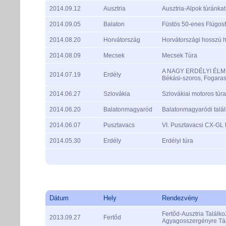
2014.09.12
Ausztria
Ausztria-Alpok túránkat
2014.09.05
Balaton
Füstös 50-enes Flúgosf
2014.08.20
Horvátország
Horvátországi hosszú 
2014.08.09
Mecsek
Mecsek Túra
A NAGY ERDÉLYI ÉLMÉ
2014.07.19
Erdély
Békási-szoros, Fogaras
2014.06.27
Szlovákia
Szlovákiai motoros túra
2014.06.20
Balatonmagyaród
Balatonmagyaródi talá
2014.06.07
Pusztavacs
VI. Pusztavacsi CX-GL 
2014.05.30
Erdély
Erdélyi túra
Dátum
Hely
Rendezvény
Fertőd-Ausztria Találkoz
2013.09.27
Fertőd
Agyagosszergényre Tán