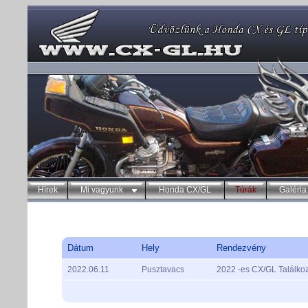
Hírek
Mi vagyunk
Honda CX/GL
Túrák
Galéria
Dátum
Hely
Rendezvény
2022.06.11
Pusztavacs
2022 -es CX/GL Találko