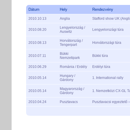
Dátum
Hely
Rendezvény
2010.10.13
Anglia
Stafford show UK (Angl
Lengyelország /
2010.08.20
Lengyelországi túra
Auswitz
Horvátország /
2010.08.13
Horvátországi túra
Tengerpart
Bükki
2010.07.11
Bükki túra
Nemzetipark
2010.06.29
Románia / Erdély
Erdélyi túra
Hungary /
2010.05.14
1. International rally
Gárdony
Magyarország /
2010.05.14
1. Nemzetközi CX-GL T
Gárdony
2010.04.24
Pusztavacs
Pusztavacsi egyeztető 